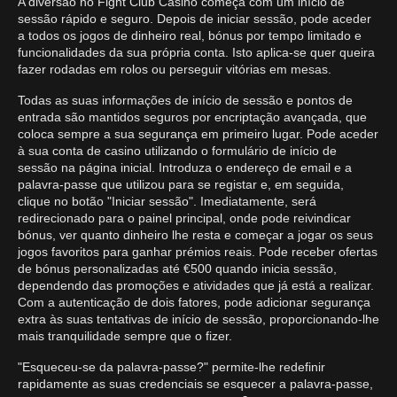
A diversão no Fight Club Casino começa com um início de
sessão rápido e seguro. Depois de iniciar sessão, pode aceder
a todos os jogos de dinheiro real, bónus por tempo limitado e
funcionalidades da sua própria conta. Isto aplica-se quer queira
fazer rodadas em rolos ou perseguir vitórias em mesas.
Todas as suas informações de início de sessão e pontos de
entrada são mantidos seguros por encriptação avançada, que
coloca sempre a sua segurança em primeiro lugar. Pode aceder
à sua conta de casino utilizando o formulário de início de
sessão na página inicial. Introduza o endereço de email e a
palavra-passe que utilizou para se registar e, em seguida,
clique no botão "Iniciar sessão". Imediatamente, será
redirecionado para o painel principal, onde pode reivindicar
bónus, ver quanto dinheiro lhe resta e começar a jogar os seus
jogos favoritos para ganhar prémios reais. Pode receber ofertas
de bónus personalizadas até €500 quando inicia sessão,
dependendo das promoções e atividades que já está a realizar.
Com a autenticação de dois fatores, pode adicionar segurança
extra às suas tentativas de início de sessão, proporcionando-lhe
mais tranquilidade sempre que o fizer.
"Esqueceu-se da palavra-passe?" permite-lhe redefinir
rapidamente as suas credenciais se esquecer a palavra-passe,