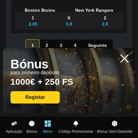
Boston Bruins
New York Rangers
1
X
2
2.05
3.8
2.9
1
2
3
4
Seguinte
Bónus
Ver Mais
para primeiro depósito
1000€ + 250 FS
Registar
FAQ
É de Portugal? Se sim, como posso iniciar
Aplicação
Bónus
Menu
Código Promocional
Bónus Sem Depósito
sessão no Fight Club Casino?