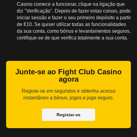
Casino comece a funcionar, clique na ligação que
diz "Verificação". Depois de fazer estas coisas, pode
iniciar sessão e fazer o seu primeiro depósito a partir
de €10. Se quiser utilizar todas as funcionalidades
da sua conta, como bónus e levantamentos seguros,
certifique-se de que verifica totalmente a sua conta.
Junte-se ao Fight Club Casino
agora
Registe-se em segundos e obtenha acesso
instantâneo a bónus, jogos e jogo seguro.
Registar-se