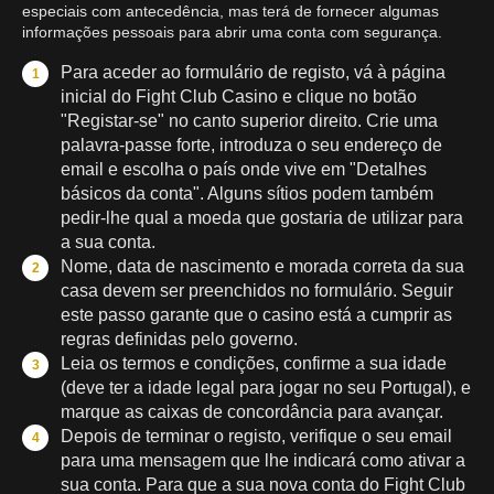
especiais com antecedência, mas terá de fornecer algumas
informações pessoais para abrir uma conta com segurança.
Para aceder ao formulário de registo, vá à página
inicial do Fight Club Casino e clique no botão
"Registar-se" no canto superior direito. Crie uma
palavra-passe forte, introduza o seu endereço de
email e escolha o país onde vive em "Detalhes
básicos da conta". Alguns sítios podem também
pedir-lhe qual a moeda que gostaria de utilizar para
a sua conta.
Nome, data de nascimento e morada correta da sua
casa devem ser preenchidos no formulário. Seguir
este passo garante que o casino está a cumprir as
regras definidas pelo governo.
Leia os termos e condições, confirme a sua idade
(deve ter a idade legal para jogar no seu Portugal), e
marque as caixas de concordância para avançar.
Depois de terminar o registo, verifique o seu email
para uma mensagem que lhe indicará como ativar a
sua conta. Para que a sua nova conta do Fight Club