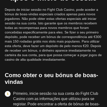
Depois de iniciar sessão no Fight Club Casino, pode aceder a
bónus de boas-vindas especiais criados apenas para novos
jogadores. Não pode obter estas ofertas especiais até iniciar
sessão na sua conta. Isto garante que os membros recebem
todas as recompensas para novos membros que foram
concebidas especificamente para eles. Se fizer o seu primeiro
depósito, pode receber um bónus de correspondência até €300
mais 150 rodadas grátis nos slots mais populares. Para utilizar
esta oferta, deve fazer um depósito de pelo menos €20. Depois
de receber um bónus, o dinheiro aparece imediatamente na
carteira da sua conta, para que possa começar a jogar jogos de
casino de alta qualidade imediatamente.
Como obter o seu bónus de boas-
vindas
Primeiro, inicie sessão na sua conta do Fight Club
Casino com as informações que utilizou para se
registar. Pode encontrar a oferta de bónus de boas-