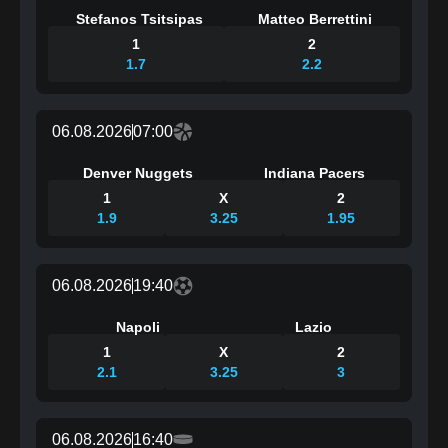
Stefanos Tsitsipas
Matteo Berrettini
1
2
1.7
2.2
06.08.2026
07:00
Denver Nuggets
Indiana Pacers
1
X
2
1.9
3.25
1.95
06.08.2026
19:40
Napoli
Lazio
1
X
2
2.1
3.25
3
06.08.2026
16:40