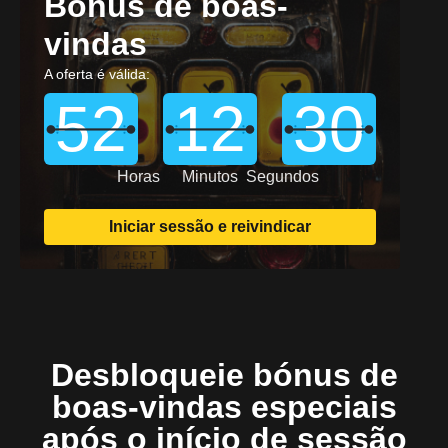
Bónus de boas-
vindas
A oferta é válida:
52
12
29
Horas
Minutos
Segundos
Iniciar sessão e reivindicar
Desbloqueie bónus de
boas-vindas especiais
após o início de sessão