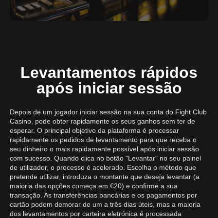
Levantamentos rápidos
após iniciar sessão
Depois de um jogador iniciar sessão na sua conta do Fight Club
Casino, pode obter rapidamente os seus ganhos sem ter de
esperar. O principal objetivo da plataforma é processar
rapidamente os pedidos de levantamento para que receba o
seu dinheiro o mais rapidamente possível após iniciar sessão
com sucesso. Quando clica no botão "Levantar" no seu painel
de utilizador, o processo é acelerado. Escolha o método que
pretende utilizar, introduza o montante que deseja levantar (a
maioria das opções começa em €20) e confirme a sua
transação. As transferências bancárias e os pagamentos por
cartão podem demorar de um a três dias úteis, mas a maioria
dos levantamentos por carteira eletrónica é processada