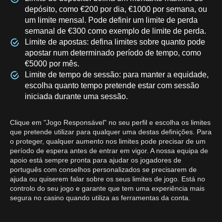
depósito, como €200 por dia, €1000 por semana, ou
um limite mensal. Pode definir um limite de perda
semanal de €300 como exemplo de limite de perda.
Limite de apostas: defina limites sobre quanto pode
apostar num determinado período de tempo, como
€5000 por mês.
Limite de tempo de sessão: para manter a equidade,
escolha quanto tempo pretende estar com sessão
iniciada durante uma sessão.
Clique em "Jogo Responsável" no seu perfil e escolha os limites
que pretende utilizar para qualquer uma destas definições. Para
o proteger, qualquer aumento nos limites pode precisar de um
período de espera antes de entrar em vigor. A nossa equipa de
apoio está sempre pronta para ajudar os jogadores de
português com conselhos personalizados se precisarem de
ajuda ou quiserem falar sobre os seus limites de jogo. Está no
controlo do seu jogo e garante que tem uma experiência mais
segura no casino quando utiliza as ferramentas da conta.