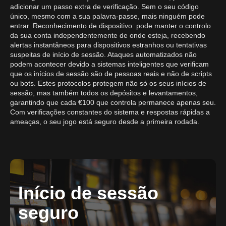
adicionar um passo extra de verificação. Sem o seu código
único, mesmo com a sua palavra-passe, mais ninguém pode
entrar. Reconhecimento de dispositivo: pode manter o controlo
da sua conta independentemente de onde esteja, recebendo
alertas instantâneos para dispositivos estranhos ou tentativas
suspeitas de início de sessão. Ataques automatizados não
podem acontecer devido a sistemas inteligentes que verificam
que os inícios de sessão são de pessoas reais e não de scripts
ou bots. Estes protocolos protegem não só os seus inícios de
sessão, mas também todos os depósitos e levantamentos,
garantindo que cada €100 que controla permanece apenas seu.
Com verificações constantes do sistema e respostas rápidas a
ameaças, o seu jogo está seguro desde a primeira rodada.
Início de sessão
seguro