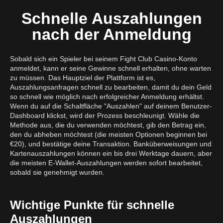
Schnelle Auszahlungen
nach der Anmeldung
Sobald sich ein Spieler bei seinem Fight Club Casino-Konto
anmeldet, kann er seine Gewinne schnell erhalten, ohne warten
zu müssen. Das Hauptziel der Plattform ist es,
Auszahlungsanfragen schnell zu bearbeiten, damit du dein Geld
so schnell wie möglich nach erfolgreicher Anmeldung erhältst.
Wenn du auf die Schaltfläche "Auszahlen" auf deinem Benutzer-
Dashboard klickst, wird der Prozess beschleunigt. Wähle die
Methode aus, die du verwenden möchtest, gib den Betrag ein,
den du abheben möchtest (die meisten Optionen beginnen bei
€20), und bestätige deine Transaktion. Banküberweisungen und
Kartenauszahlungen können ein bis drei Werktage dauern, aber
die meisten E-Wallet-Auszahlungen werden sofort bearbeitet,
sobald sie genehmigt wurden.
Wichtige Punkte für schnelle
Auszahlungen