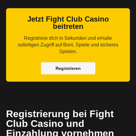
Jetzt Fight Club Casino
beitreten
Registriere dich in Sekunden und erhalte
sofortigen Zugriff auf Boni, Spiele und sicheres
Spielen.
Registrieren
Registrierung bei Fight
Club Casino und
Einzahlung vornehmen