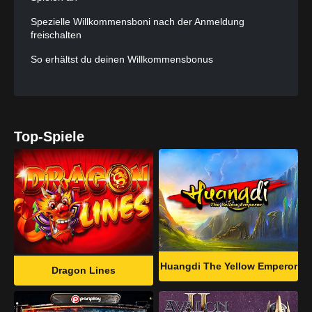
Spezielle Willkommensboni nach der Anmeldung
freischalten
So erhältst du deinen Willkommensbonus
Konto-Registrierungsprozess Schritt für Schritt
Registrierung bei Fight Club Casino und Einzahlung
vornehmen
Top-Spiele
Schnelle Auszahlungen nach der Anmeldung
Wichtige Punkte für schnelle Auszahlungen
Kenne deine Limits: Kontoeinstellungen für
verantwortungsvolles Spielen
Du kannst Casino-Spiele mit Fight Club Casino
Anmeldung auf deinem Handy spielen
Huangdi The Yellow Emperor
Fortschrittliche Sicherheitsprotokolle machen es sicher,
Dragon Lines
sich bei Fight Club Casino anzumelden und zu spielen
Anleitung zur Anmeldung bei deinem Fight Club Casino-