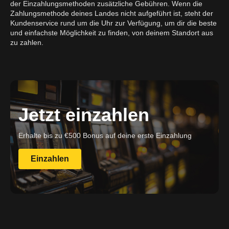
der Einzahlungsmethoden zusätzliche Gebühren. Wenn die
Zahlungsmethode deines Landes nicht aufgeführt ist, steht der
Kundenservice rund um die Uhr zur Verfügung, um dir die beste
und einfachste Möglichkeit zu finden, von deinem Standort aus
zu zahlen.
Jetzt einzahlen
Erhalte bis zu €500 Bonus auf deine erste Einzahlung
Einzahlen