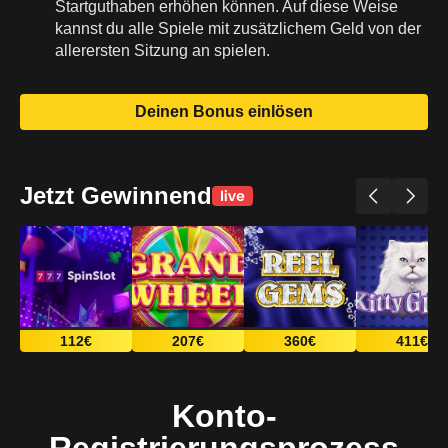
Startguthaben erhöhen können. Auf diese Weise
kannst du alle Spiele mit zusätzlichem Geld von der
allerersten Sitzung an spielen.
Deinen Bonus einlösen
Jetzt Gewinnend
112€
207€
360€
411€
Konto-
Registrierungsprozess