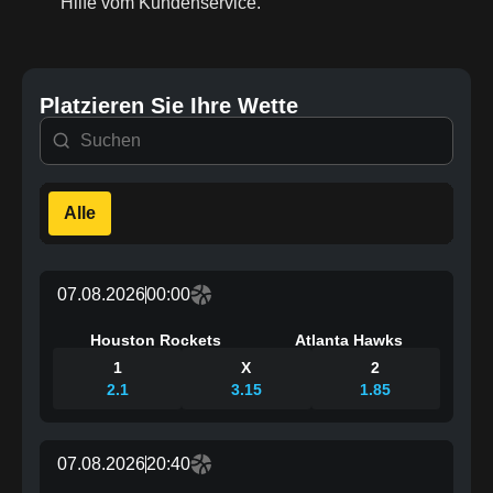
Hilfe vom Kundenservice.
Platzieren Sie Ihre Wette
Alle
07.08.2026
00:00
Houston Rockets
Atlanta Hawks
1
X
2
2.1
3.15
1.85
07.08.2026
20:40