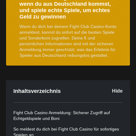
wenn du aus Deutschland kommst,
und spiele echte Spiele, um echtes
Geld zu gewinnen
Wenn du dich bei deinem Fight Club Casino-Konto
anmeldest, kannst du sofort auf die besten Spiele
und Sonderboni zugreifen. Deine € und
persönlichen Informationen sind mit der sicheren
Anmeldung immer geschützt, was das Erlebnis für
Spieler aus Deutschland reibungslos gestaltet.
Inhaltsverzeichnis
Hide
Fight Club Casino Anmeldung: Sicherer Zugriff auf
Echtgeldspiele und Boni
So meldest du dich bei Fight Club Casino für sofortiges
Spielen an