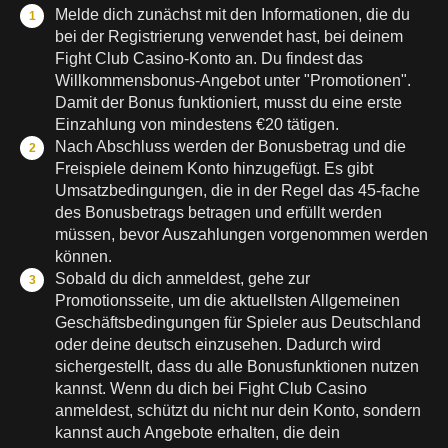
Melde dich zunächst mit den Informationen, die du
bei der Registrierung verwendet hast, bei deinem
Fight Club Casino-Konto an. Du findest das
Willkommensbonus-Angebot unter "Promotionen".
Damit der Bonus funktioniert, musst du eine erste
Einzahlung von mindestens €20 tätigen.
Nach Abschluss werden der Bonusbetrag und die
Freispiele deinem Konto hinzugefügt. Es gibt
Umsatzbedingungen, die in der Regel das 45-fache
des Bonusbetrags betragen und erfüllt werden
müssen, bevor Auszahlungen vorgenommen werden
können.
Sobald du dich anmeldest, gehe zur
Promotionsseite, um die aktuellsten Allgemeinen
Geschäftsbedingungen für Spieler aus Deutschland
oder deine deutsch einzusehen. Dadurch wird
sichergestellt, dass du alle Bonusfunktionen nutzen
kannst. Wenn du dich bei Fight Club Casino
anmeldest, schützt du nicht nur dein Konto, sondern
kannst auch Angebote erhalten, die dein