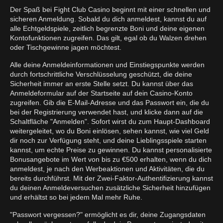
Der Spaß bei Fight Club Casino beginnt mit einer schnellen und
sicheren Anmeldung. Sobald du dich anmeldest, kannst du auf
alle Echtgeldspiele, zeitlich begrenzte Boni und deine eigenen
Kontofunktionen zugreifen. Das gilt, egal ob du Walzen drehen
oder Tischgewinne jagen möchtest.
Alle deine Anmeldeinformationen und Einstiegspunkte werden
durch fortschrittliche Verschlüsselung geschützt, die deine
Sicherheit immer an erste Stelle setzt. Du kannst über das
Anmeldeformular auf der Startseite auf dein Casino-Konto
zugreifen. Gib die E-Mail-Adresse und das Passwort ein, die du
bei der Registrierung verwendet hast, und klicke dann auf die
Schaltfläche "Anmelden". Sofort wirst du zum Haupt-Dashboard
weitergeleitet, wo du Boni einlösen, sehen kannst, wie viel Geld
dir noch zur Verfügung steht, und deine Lieblingsspiele starten
kannst, um echte Preise zu gewinnen. Du kannst personalisierte
Bonusangebote im Wert von bis zu €500 erhalten, wenn du dich
anmeldest, je nach den Werbeaktionen und Aktivitäten, die du
bereits durchführst. Mit der Zwei-Faktor-Authentifizierung kannst
du deinen Anmeldeversuchen zusätzliche Sicherheit hinzufügen
und erhältst so bei jedem Mal mehr Ruhe.
"Passwort vergessen?" ermöglicht es dir, deine Zugangsdaten