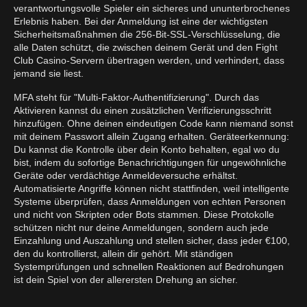
verantwortungsvolle Spieler ein sicheres und ununterbrochenes
Erlebnis haben. Bei der Anmeldung ist eine der wichtigsten
Sicherheitsmaßnahmen die 256-Bit-SSL-Verschlüsselung, die
alle Daten schützt, die zwischen deinem Gerät und den Fight
Club Casino-Servern übertragen werden, und verhindert, dass
jemand sie liest.
MFA steht für "Multi-Faktor-Authentifizierung". Durch das
Aktivieren kannst du einen zusätzlichen Verifizierungsschritt
hinzufügen. Ohne deinen eindeutigen Code kann niemand sonst
mit deinem Passwort allein Zugang erhalten. Geräteerkennung:
Du kannst die Kontrolle über dein Konto behalten, egal wo du
bist, indem du sofortige Benachrichtigungen für ungewöhnliche
Geräte oder verdächtige Anmeldeversuche erhältst.
Automatisierte Angriffe können nicht stattfinden, weil intelligente
Systeme überprüfen, dass Anmeldungen von echten Personen
und nicht von Skripten oder Bots stammen. Diese Protokolle
schützen nicht nur deine Anmeldungen, sondern auch jede
Einzahlung und Auszahlung und stellen sicher, dass jeder €100,
den du kontrollierst, allein dir gehört. Mit ständigen
Systemprüfungen und schnellen Reaktionen auf Bedrohungen
ist dein Spiel von der allerersten Drehung an sicher.