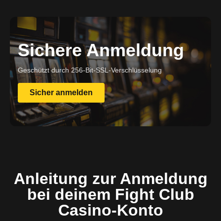
Sichere Anmeldung
Geschützt durch 256-Bit-SSL-Verschlüsselung
Sicher anmelden
Anleitung zur Anmeldung
bei deinem Fight Club
Casino-Konto