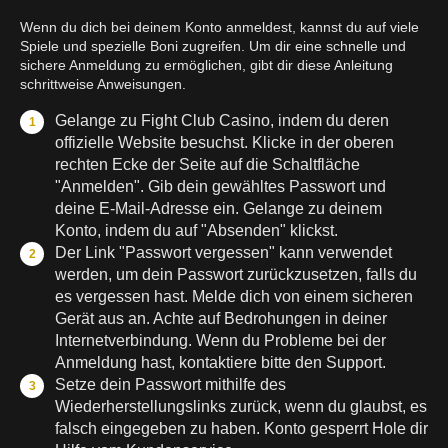
Wenn du dich bei deinem Konto anmeldest, kannst du auf viele
Spiele und spezielle Boni zugreifen. Um dir eine schnelle und
sichere Anmeldung zu ermöglichen, gibt dir diese Anleitung
schrittweise Anweisungen.
Gelange zu Fight Club Casino, indem du deren
offizielle Website besuchst. Klicke in der oberen
rechten Ecke der Seite auf die Schaltfläche
"Anmelden". Gib dein gewähltes Passwort und
deine E-Mail-Adresse ein. Gelange zu deinem
Konto, indem du auf "Absenden" klickst.
Der Link "Passwort vergessen" kann verwendet
werden, um dein Passwort zurückzusetzen, falls du
es vergessen hast. Melde dich von einem sicheren
Gerät aus an. Achte auf Bedrohungen in deiner
Internetverbindung. Wenn du Probleme bei der
Anmeldung hast, kontaktiere bitte den Support.
Setze dein Passwort mithilfe des
Wiederherstellungslinks zurück, wenn du glaubst, es
falsch eingegeben zu haben. Konto gesperrt Hole dir