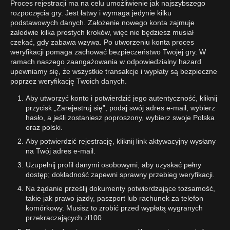
Proces rejestracji ma na celu umożliwienie jak najszybszego
rozpoczęcia gry. Jest łatwy i wymaga jedynie kilku
podstawowych danych. Założenie nowego konta zajmuje
zaledwie kilka prostych kroków, więc nie będziesz musiał
czekać, gdy zabawa wzywa. Po utworzeniu konta proces
weryfikacji pomaga zachować bezpieczeństwo Twojej gry. W
ramach naszego zaangażowania w odpowiedzialny hazard
upewniamy się, że wszystkie transakcje i wypłaty są bezpieczne
poprzez weryfikację Twoich danych.
Aby utworzyć konto i potwierdzić jego autentyczność, kliknij
przycisk „Zarejestruj się”, podaj swój adres e-mail, wybierz
hasło, a jeśli zostaniesz poproszony, wybierz swoje Polska
oraz polski.
Aby potwierdzić rejestrację, kliknij link aktywacyjny wysłany
na Twój adres e-mail.
Uzupełnij profil danymi osobowymi, aby uzyskać pełny
dostęp; dokładność zapewni sprawny przebieg weryfikacji.
Na żądanie prześlij dokumenty potwierdzające tożsamość,
takie jak prawo jazdy, paszport lub rachunek za telefon
komórkowy. Musisz to zrobić przed wypłatą wygranych
przekraczających zł100.