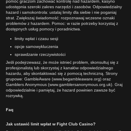
pomóc graczom zachować kontrolę nad hazardem, kasyno
udostępnia szeroki zakres narzędzi i zasobów. Odpowiedzialny
hazard i samokontrola: ustalaj limity dla siebie i nie poganiaj
strat. Zwiększaj świadomość: rozpoznawaj wczesne oznaki
problemów z hazardem. Pomoc: w razie potrzeby korzystaj z
dostępnych usług pomocy i poradnictwa.
limity wpłat i czasu sesji
opcje samowykluczenia
sprawdzanie rzeczywistości
Jeśli podejrzewasz, że może istnieć problem, skonsultuj się z
profesjonalistą lub skorzystaj z kanałów odpowiedzialnego
hazardu, aby skontaktować się z pomocą techniczną. Strony
grupowe: GambleAware (www.begambleaware.org) oraz
Gamblers Anonymous (www.gamblersanonymous.org.uk). Graj
odpowiedzialnie i pamiętaj, że hazard powinien zawsze być
rozrywką.
Faq
Jak ustawić limit wpłat w Fight Club Casino?