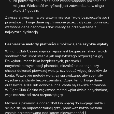
Po potwierdzeniu przez nasz zespół wsparcia pozostań na
miejscu. Większość weryfikacji jest zatwierdzana w ciągu
około 24 godzin.
Zawsze stawiamy na pierwszym miejscu Twoje bezpieczeństwo i
prywatność. Twoje dane są chronione przez cały czas, ponieważ
wszystkie dane osobowe i dokumenty są przetwarzane z
najwyższą dyskrecją.
Bezpieczne metody płatności umożliwiające szybkie wpłaty
W Fight Club Casino najważniejsze jest bezpieczeństwo Twoich
środków oraz umożliwienie jak najszybszego rozpoczęcia gry.
Do wyboru masz kilka bezpiecznych, prostych i
natychmiastowych opcji płatności, niezależnie od tego, czy
chcesz dokonać pierwszej wpłaty, czy dodać więcej środków do
konta. Wszystkie metody wpłat są sprawdzane, aby spełniały
wysokie standardy bezpieczeństwa. Dzięki temu Twoje dane
oraz kwota zł100 lub dowolna inna kwota są zawsze chronione.
W Fight Club Casino większość metod wpłat działa natychmiast,
więc możesz od razu rozpocząć grę.
Możesz z pewnością dodać zł50 lub więcej do swojego salda i
skupić się na odpowiedzialnej grze, ponieważ każda metoda
została przetestowana pod kątem niezawodności i