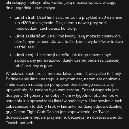
określający maksymalną kwotę, jaką możesz wpłacić w ciągu
dnia, tygodnia lub miesiąca.
Limit strat:
Ustal limit strat netto, na przykład zł50 dziennie
lub zł200 miesięcznie. Dzięki temu nawet przy serii
niepowodzeń zachowasz kontrolę.
Limit zakładów:
Ustal limit kwoty, jaką możesz obstawić w
określonym czasie. Ułatwia to śledzenie wydatków w trakcie
każdej sesji.
Limit sesji:
Limit sesji określa, jak długo możesz być
zalogowany jednorazowo, dzięki czemu będziesz częściej
robić przerwy w grze.
W ustawieniach profilu możesz łatwo zmienić wszystkie te limity.
Podniesienie limitu następuje natychmiast, natomiast obniżenie
limitu zawsze następuje po upływie określonego czasu, aby
upewnić się, że zmiana była zamierzona. Zespół wsparcia jest
dostępny 24 godziny na dobę, 7 dni w tygodniu, aby pomóc w
ustaleniu lub sprawdzeniu limitów osobistych. Ustanowienie tych
zabezpieczeń to dobry krok w kierunku bardziej odpowiedzialnej
gry. Celem Fight Club Casino jest zapewnienie, że Twoje
doświadczenie będzie przyjemne, bezpieczne i dostosowane do
Twoich potrzeb.