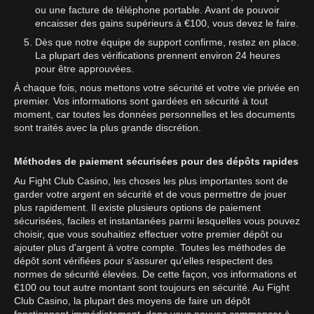
ou une facture de téléphone portable. Avant de pouvoir
encaisser des gains supérieurs à €100, vous devez le faire.
Dès que notre équipe de support confirme, restez en place.
La plupart des vérifications prennent environ 24 heures
pour être approuvées.
À chaque fois, nous mettons votre sécurité et votre vie privée en
premier. Vos informations sont gardées en sécurité à tout
moment, car toutes les données personnelles et les documents
sont traités avec la plus grande discrétion.
Méthodes de paiement sécurisées pour des dépôts rapides
Au Fight Club Casino, les choses les plus importantes sont de
garder votre argent en sécurité et de vous permettre de jouer
plus rapidement. Il existe plusieurs options de paiement
sécurisées, faciles et instantanées parmi lesquelles vous pouvez
choisir, que vous souhaitiez effectuer votre premier dépôt ou
ajouter plus d'argent à votre compte. Toutes les méthodes de
dépôt sont vérifiées pour s'assurer qu'elles respectent des
normes de sécurité élevées. De cette façon, vos informations et
€100 ou tout autre montant sont toujours en sécurité. Au Fight
Club Casino, la plupart des moyens de faire un dépôt
fonctionnent immédiatement, donc vous pouvez commencer à