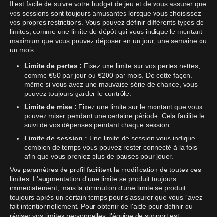
Il est facile de suivre votre budget de jeu et de vous assurer que
vos sessions sont toujours amusantes lorsque vous choisissez
vos propres restrictions. Vous pouvez définir différents types de
limites, comme une limite de dépôt qui vous indique le montant
maximum que vous pouvez déposer en un jour, une semaine ou
un mois.
Limite de pertes :
Fixez une limite sur vos pertes nettes,
comme €50 par jour ou €200 par mois. De cette façon,
même si vous avez une mauvaise série de chance, vous
pouvez toujours garder le contrôle.
Limite de mise :
Fixez une limite sur le montant que vous
pouvez miser pendant une certaine période. Cela facilite le
suivi de vos dépenses pendant chaque session.
Limite de session :
Une limite de session vous indique
combien de temps vous pouvez rester connecté à la fois
afin que vous preniez plus de pauses pour jouer.
Vos paramètres de profil facilitent la modification de toutes ces
limites. L'augmentation d'une limite se produit toujours
immédiatement, mais la diminution d'une limite se produit
toujours après un certain temps pour s'assurer que vous l'avez
fait intentionnellement. Pour obtenir de l'aide pour définir ou
réviser vos limites personnelles, l'équipe de support est