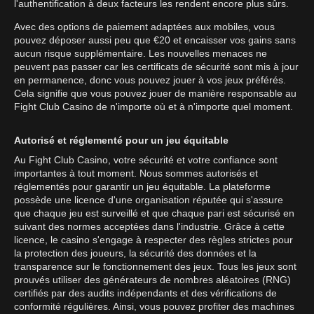
l'authentification à deux facteurs les rendent encore plus sûrs.
Avec des options de paiement adaptées aux mobiles, vous
pouvez déposer aussi peu que €20 et encaisser vos gains sans
aucun risque supplémentaire. Les nouvelles menaces ne
peuvent pas passer car les certificats de sécurité sont mis à jour
en permanence, donc vous pouvez jouer à vos jeux préférés.
Cela signifie que vous pouvez jouer de manière responsable au
Fight Club Casino de n'importe où et à n'importe quel moment.
Autorisé et réglementé pour un jeu équitable
Au Fight Club Casino, votre sécurité et votre confiance sont
importantes à tout moment. Nous sommes autorisés et
réglementés pour garantir un jeu équitable. La plateforme
possède une licence d'une organisation réputée qui s'assure
que chaque jeu est surveillé et que chaque pari est sécurisé en
suivant des normes acceptées dans l'industrie. Grâce à cette
licence, le casino s'engage à respecter des règles strictes pour
la protection des joueurs, la sécurité des données et la
transparence sur le fonctionnement des jeux. Tous les jeux sont
prouvés utiliser des générateurs de nombres aléatoires (RNG)
certifiés par des audits indépendants et des vérifications de
conformité régulières. Ainsi, vous pouvez profiter des machines