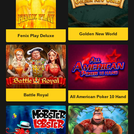
Golden New World
Story Of Egypt
Battle Royal
All American Poker 10 Hand