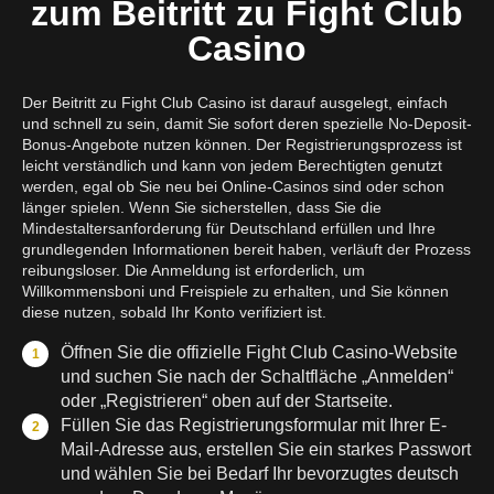
zum Beitritt zu Fight Club
Casino
Der Beitritt zu Fight Club Casino ist darauf ausgelegt, einfach
und schnell zu sein, damit Sie sofort deren spezielle No-Deposit-
Bonus-Angebote nutzen können. Der Registrierungsprozess ist
leicht verständlich und kann von jedem Berechtigten genutzt
werden, egal ob Sie neu bei Online-Casinos sind oder schon
länger spielen. Wenn Sie sicherstellen, dass Sie die
Mindestaltersanforderung für Deutschland erfüllen und Ihre
grundlegenden Informationen bereit haben, verläuft der Prozess
reibungsloser. Die Anmeldung ist erforderlich, um
Willkommensboni und Freispiele zu erhalten, und Sie können
diese nutzen, sobald Ihr Konto verifiziert ist.
Öffnen Sie die offizielle Fight Club Casino-Website
und suchen Sie nach der Schaltfläche „Anmelden“
oder „Registrieren“ oben auf der Startseite.
Füllen Sie das Registrierungsformular mit Ihrer E-
Mail-Adresse aus, erstellen Sie ein starkes Passwort
und wählen Sie bei Bedarf Ihr bevorzugtes deutsch