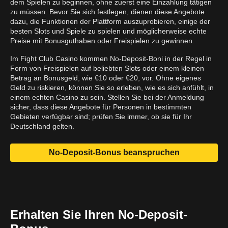
dem Spielen zu beginnen, ohne zuerst eine Einzahlung tätigen
zu müssen. Bevor Sie sich festlegen, dienen diese Angebote
dazu, die Funktionen der Plattform auszuprobieren, einige der
besten Slots und Spiele zu spielen und möglicherweise echte
Preise mit Bonusguthaben oder Freispielen zu gewinnen.
Im Fight Club Casino kommen No-Deposit-Boni in der Regel in
Form von Freispielen auf beliebten Slots oder einem kleinen
Betrag an Bonusgeld, wie €10 oder €20, vor. Ohne eigenes
Geld zu riskieren, können Sie so erleben, wie es sich anfühlt, in
einem echten Casino zu sein. Stellen Sie bei der Anmeldung
sicher, dass diese Angebote für Personen in bestimmten
Gebieten verfügbar sind; prüfen Sie immer, ob sie für Ihr
Deutschland gelten.
No-Deposit-Bonus beanspruchen
Erhalten Sie Ihren No-Deposit-