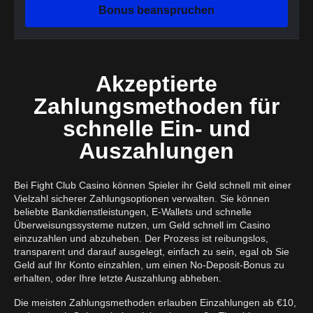
Bonus beanspruchen
Akzeptierte
Zahlungsmethoden für
schnelle Ein- und
Auszahlungen
Bei Fight Club Casino können Spieler ihr Geld schnell mit einer
Vielzahl sicherer Zahlungsoptionen verwalten. Sie können
beliebte Bankdienstleistungen, E-Wallets und schnelle
Überweisungssysteme nutzen, um Geld schnell im Casino
einzuzahlen und abzuheben. Der Prozess ist reibungslos,
transparent und darauf ausgelegt, einfach zu sein, egal ob Sie
Geld auf Ihr Konto einzahlen, um einen No-Deposit-Bonus zu
erhalten, oder Ihre letzte Auszahlung abheben.
Die meisten Zahlungsmethoden erlauben Einzahlungen ab €10,