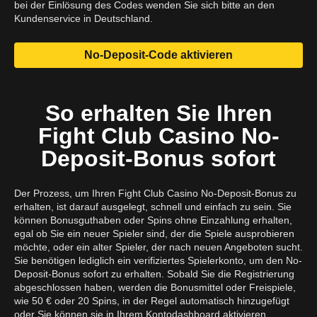
bei der Einlösung des Codes wenden Sie sich bitte an den
Kundenservice in Deutschland.
No-Deposit-Code aktivieren
So erhalten Sie Ihren
Fight Club Casino No-
Deposit-Bonus sofort
Der Prozess, um Ihren Fight Club Casino No-Deposit-Bonus zu
erhalten, ist darauf ausgelegt, schnell und einfach zu sein. Sie
können Bonusguthaben oder Spins ohne Einzahlung erhalten,
egal ob Sie ein neuer Spieler sind, der die Spiele ausprobieren
möchte, oder ein alter Spieler, der nach neuen Angeboten sucht.
Sie benötigen lediglich ein verifiziertes Spielerkonto, um den No-
Deposit-Bonus sofort zu erhalten. Sobald Sie die Registrierung
abgeschlossen haben, werden die Bonusmittel oder Freispiele,
wie 50 € oder 20 Spins, in der Regel automatisch hinzugefügt
oder Sie können sie in Ihrem Kontodashboard aktivieren.