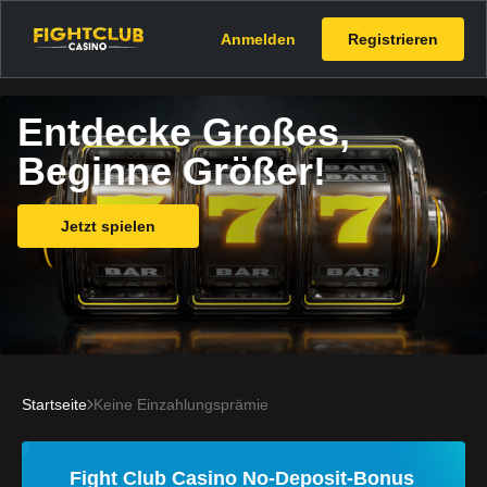
Anmelden
Registrieren
Entdecke Großes,
Beginne Größer!
Jetzt spielen
Startseite
Keine Einzahlungsprämie
Fight Club Casino No-Deposit-Bonus