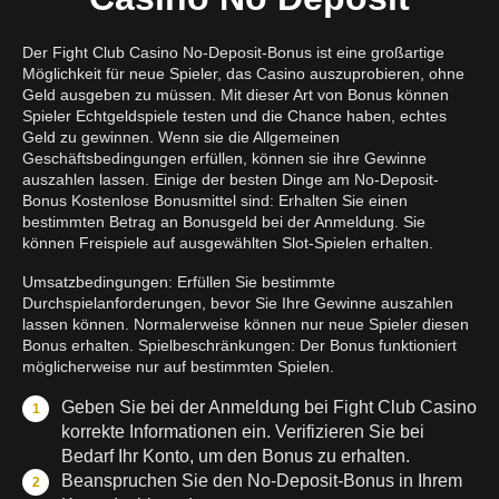
Der Fight Club Casino No-Deposit-Bonus ist eine großartige
Möglichkeit für neue Spieler, das Casino auszuprobieren, ohne
Geld ausgeben zu müssen. Mit dieser Art von Bonus können
Spieler Echtgeldspiele testen und die Chance haben, echtes
Geld zu gewinnen. Wenn sie die Allgemeinen
Geschäftsbedingungen erfüllen, können sie ihre Gewinne
auszahlen lassen. Einige der besten Dinge am No-Deposit-
Bonus Kostenlose Bonusmittel sind: Erhalten Sie einen
bestimmten Betrag an Bonusgeld bei der Anmeldung. Sie
können Freispiele auf ausgewählten Slot-Spielen erhalten.
Umsatzbedingungen: Erfüllen Sie bestimmte
Durchspielanforderungen, bevor Sie Ihre Gewinne auszahlen
lassen können. Normalerweise können nur neue Spieler diesen
Bonus erhalten. Spielbeschränkungen: Der Bonus funktioniert
möglicherweise nur auf bestimmten Spielen.
Geben Sie bei der Anmeldung bei Fight Club Casino
korrekte Informationen ein. Verifizieren Sie bei
Bedarf Ihr Konto, um den Bonus zu erhalten.
Beanspruchen Sie den No-Deposit-Bonus in Ihrem