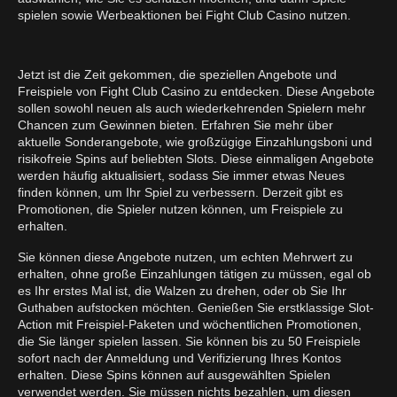
spielen sowie Werbeaktionen bei Fight Club Casino nutzen.
Jetzt ist die Zeit gekommen, die speziellen Angebote und
Freispiele von Fight Club Casino zu entdecken. Diese Angebote
sollen sowohl neuen als auch wiederkehrenden Spielern mehr
Chancen zum Gewinnen bieten. Erfahren Sie mehr über
aktuelle Sonderangebote, wie großzügige Einzahlungsboni und
risikofreie Spins auf beliebten Slots. Diese einmaligen Angebote
werden häufig aktualisiert, sodass Sie immer etwas Neues
finden können, um Ihr Spiel zu verbessern. Derzeit gibt es
Promotionen, die Spieler nutzen können, um Freispiele zu
erhalten.
Sie können diese Angebote nutzen, um echten Mehrwert zu
erhalten, ohne große Einzahlungen tätigen zu müssen, egal ob
es Ihr erstes Mal ist, die Walzen zu drehen, oder ob Sie Ihr
Guthaben aufstocken möchten. Genießen Sie erstklassige Slot-
Action mit Freispiel-Paketen und wöchentlichen Promotionen,
die Sie länger spielen lassen. Sie können bis zu 50 Freispiele
sofort nach der Anmeldung und Verifizierung Ihres Kontos
erhalten. Diese Spins können auf ausgewählten Spielen
verwendet werden. Sie müssen nichts bezahlen, um diesen