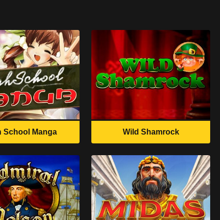
h School Manga
Wild Shamrock