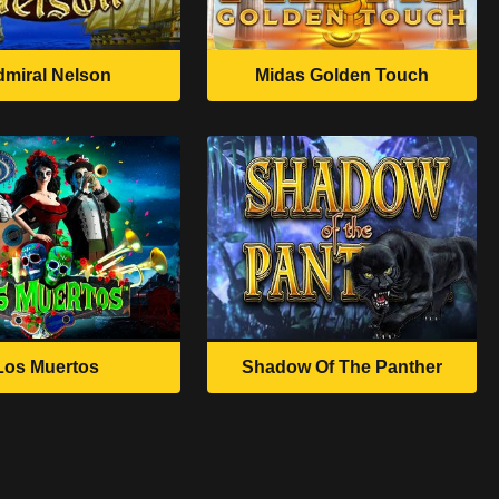
miral Nelson
Midas Golden Touch
Los Muertos
Shadow Of The Panther