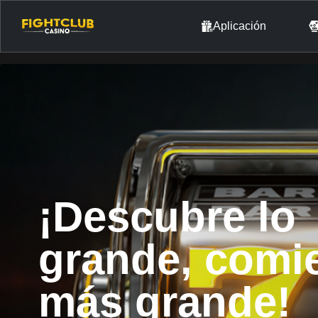
Aplicación
¡Descubre lo
grande, comi
más grande!